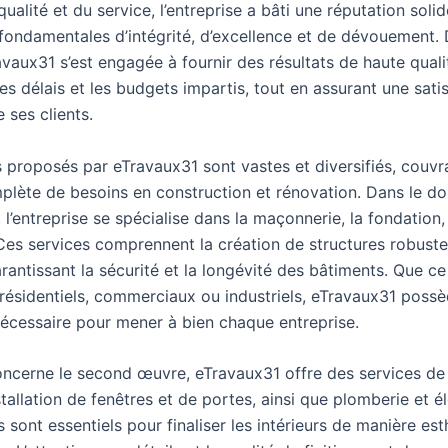
 qualité et du service, l’entreprise a bâti une réputation soli
 fondamentales d’intégrité, d’excellence et de dévouement.
vaux31 s’est engagée à fournir des résultats de haute quali
es délais et les budgets impartis, tout en assurant une sati
 ses clients.
s proposés par eTravaux31 sont vastes et diversifiés, couvr
ète de besoins en construction et rénovation. Dans le d
l’entreprise se spécialise dans la maçonnerie, la fondation, 
Ces services comprennent la création de structures robuste
rantissant la sécurité et la longévité des bâtiments. Que ce
 résidentiels, commerciaux ou industriels, eTravaux31 poss
 nécessaire pour mener à bien chaque entreprise.
oncerne le second œuvre, eTravaux31 offre des services de p
stallation de fenêtres et de portes, ainsi que plomberie et él
 sont essentiels pour finaliser les intérieurs de manière est