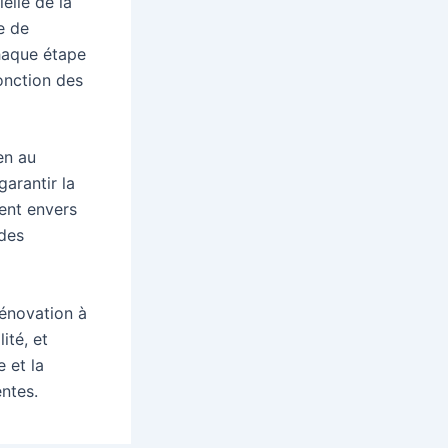
elle de la
e de
chaque étape
onction des
en au
garantir la
ment envers
 des
rénovation à
ité, et
 et la
entes.