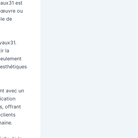
vaux31 est
s œuvre ou
ôle de
avaux31.
ir la
 seulement
 esthétiques
ent avec un
ication
, offrant
clients
maine.