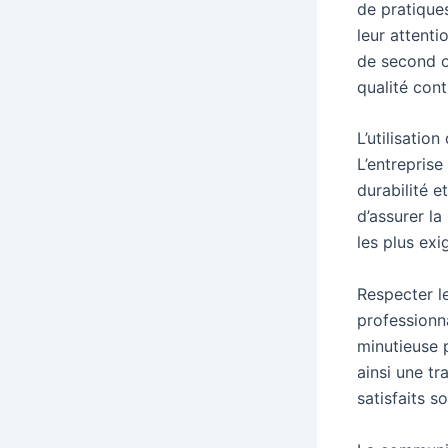
de pratiques
leur attenti
de second œ
qualité cont
L’utilisatio
L’entreprise
durabilité e
d’assurer la
les plus exi
Respecter l
professionna
minutieuse 
ainsi une tr
satisfaits s