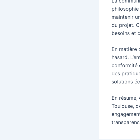
La communic
philosophie 
maintenir u
du projet. 
besoins et d
En matière d
hasard. L’en
conformité 
des pratiqu
solutions é
En résumé, 
Toulouse, c’
engagement 
transparence