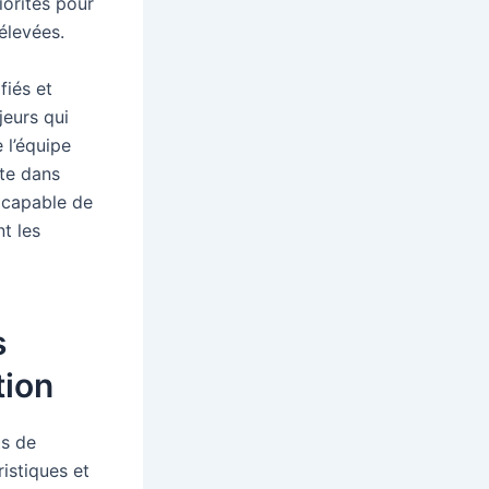
riorités pour
élevées.
fiés et
jeurs qui
 l’équipe
ète dans
t capable de
nt les
s
tion
ts de
istiques et