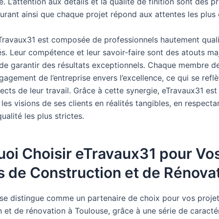
e. L’attention aux détails et la qualité de finition sont des p
surant ainsi que chaque projet répond aux attentes les plus 
eTravaux31 est composée de professionnels hautement quali
s. Leur compétence et leur savoir-faire sont des atouts ma
de garantir des résultats exceptionnels. Chaque membre de
gagement de l’entreprise envers l’excellence, ce qui se refl
ects de leur travail. Grâce à cette synergie, eTravaux31 es
les visions de ses clients en réalités tangibles, en respecta
alité les plus strictes.
oi Choisir eTravaux31 pour Vo
s de Construction et de Rénova
se distingue comme un partenaire de choix pour vos proje
 et de rénovation à Toulouse, grâce à une série de caractér