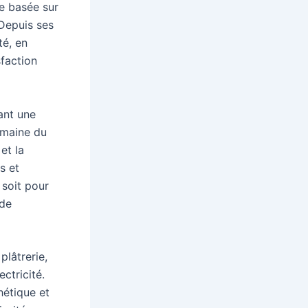
de basée sur
 Depuis ses
té, en
sfaction
ant une
omaine du
et la
s et
 soit pour
ède
lâtrerie,
ectricité.
hétique et