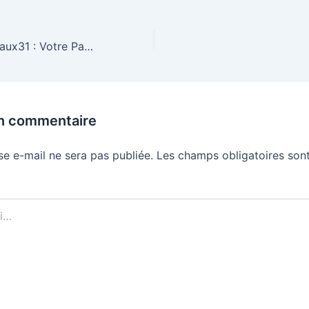
Découvrez eTravaux31 : Votre Partenaire Toulousain en Gros Œuvre et Second Œuvre
un commentaire
se e-mail ne sera pas publiée.
Les champs obligatoires sont