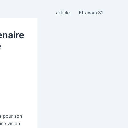
article
Etravaux31
enaire
e
e pour son
ne vision