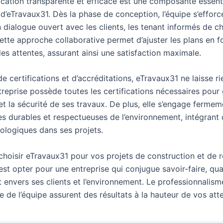
ation transparente et efficace est une composante essenti
d’eTravaux31. Dès la phase de conception, l’équipe s’efforc
n dialogue ouvert avec les clients, les tenant informés de 
Cette approche collaborative permet d’ajuster les plans en f
es attentes, assurant ainsi une satisfaction maximale.
e certifications et d’accréditations, eTravaux31 ne laisse ri
treprise possède toutes les certifications nécessaires pour 
et la sécurité de ses travaux. De plus, elle s’engage ferme
es durables et respectueuses de l’environnement, intégrant
cologiques dans ses projets.
choisir eTravaux31 pour vos projets de construction et de 
est opter pour une entreprise qui conjugue savoir-faire, qual
envers ses clients et l’environnement. Le professionnalisme
 de l’équipe assurent des résultats à la hauteur de vos att